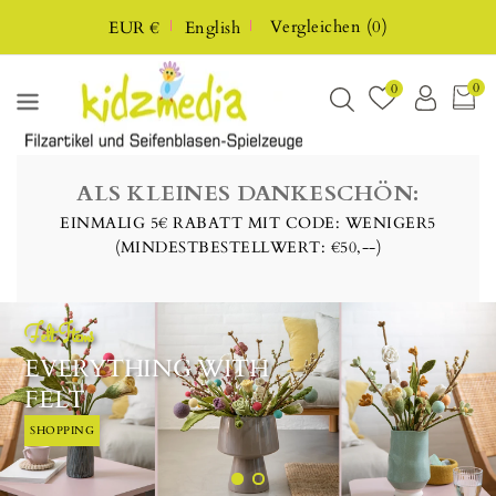
P TO
Vergleichen
(
0
)
EUR €
English
NTENT
0
0
ALS KLEINES DANKESCHÖN:
EINMALIG 5€ RABATT MIT CODE: WENIGER5
(MINDESTBESTELLWERT: €50,--)
 WITH