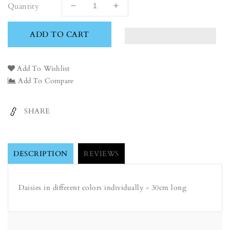
Quantity
Decrease
Increase
quantity
quantity
for
for
ADD TO CART
Daisies
Daisies
Add To Wishlist
Add To Compare
SHARE
DESCRIPTION
REVIEWS
Daisies in different colors individually - 30cm long