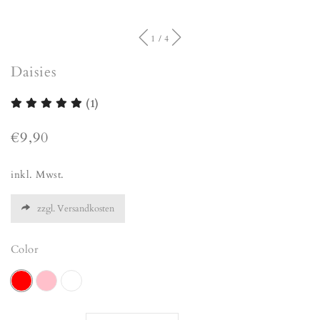
of
1
/
4
Daisies
(1)
Regular
€9,90
price
inkl. Mwst.
zzgl. Versandkosten
Color