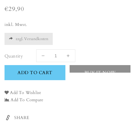
Regular
€29,90
price
inkl. Mwst.
zzgl. Versandkosten
Quantity
Decrease
Increase
quantity
quantity
for
for
ADD TO CART
BUY IT NOW
ostrich
ostrich
Add To Wishlist
Add To Compare
SHARE