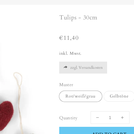
Tulips - 30cm
Regular
€11,40
price
inkl. Mwst.
zzgl. Versandkosten
Muster
Rot/weiß/grau
Gelbtöne
Quantity
Decrease
Incr
quantity
quant
for
for