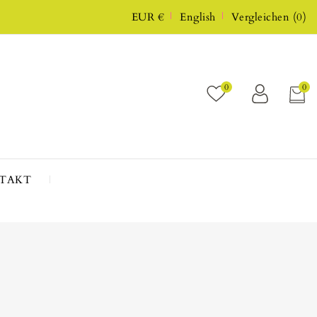
EUR €
English
Vergleichen
(
0
)
0
0
TAKT