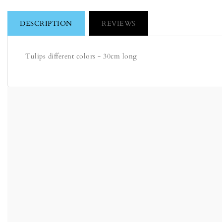
DESCRIPTION
REVIEWS
Tulips different colors - 30cm long