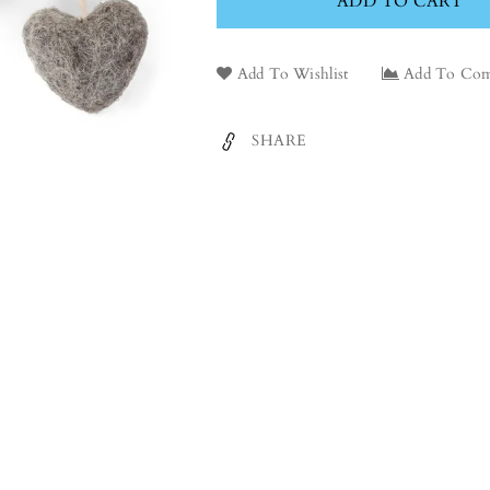
ADD TO CART
Tulips
Tulip
-
-
30cm
30c
Add To Wishlist
Add To Com
SHARE