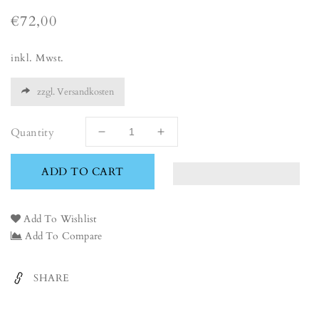
Regular
€72,00
price
inkl. Mwst.
zzgl. Versandkosten
Quantity
Decrease
Increase
quantity
quantity
for
for
ADD TO CART
ostrich
ostrich
Add To Wishlist
Add To Compare
SHARE