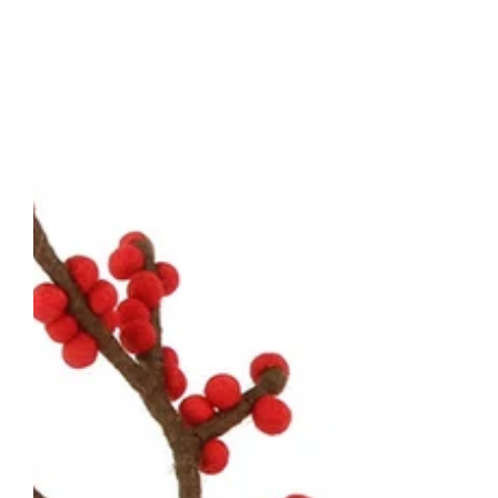
Beerenzweig
aus
Filz,
Zweig
mit
Beeren
ca.
50cm
(Globo
Fair
Trade
Partner)