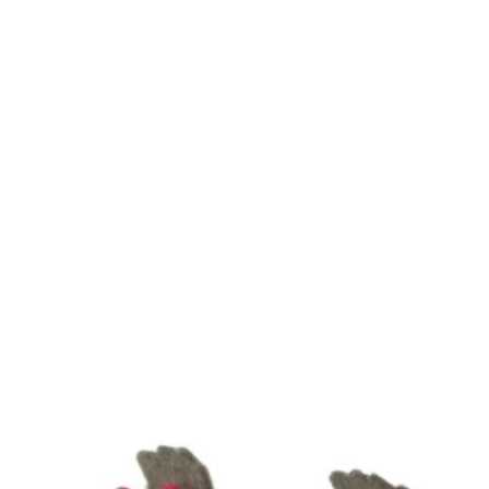
Mistel-
Zweig
aus
Filz
(1
Stück)
-
Holy
-
60
cm
(Gry
&
Sif)