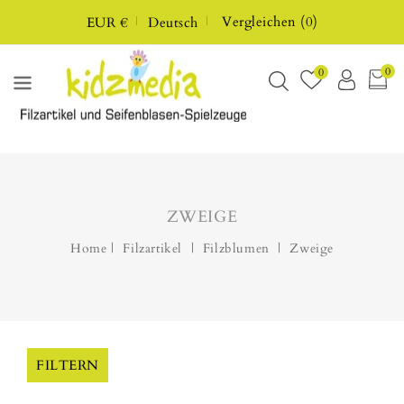
UM
Vergleichen
(
0
)
EUR €
Deutsch
HALT
0
0
ZWEIGE
Home
Filzartikel
Filzblumen
Zweige
FILTERN