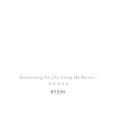
Beerenzweig Aus Filz, Zweig Mit Beeren...
€13,50
Normaler
Preis
Deko-
Zweige
mit