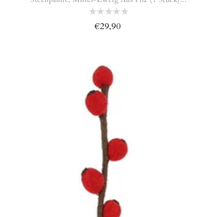
€29,90
Normaler
Preis
Beerenzweig
aus
Filz,
Zweig
mit
Hagebutten
ca.
60cm
(Globo
Fair
Trade
Partner)