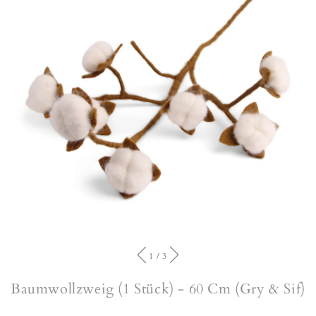
von
1
/
3
Baumwollzweig (1 Stück) - 60 Cm (Gry & Sif)