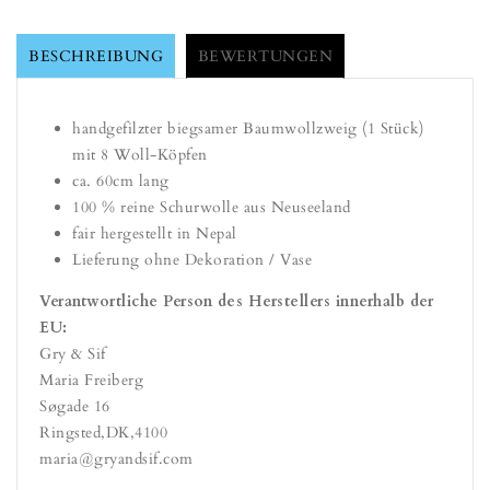
BESCHREIBUNG
BEWERTUNGEN
handgefilzter biegsamer Baumwollzweig (1 Stück)
mit 8 Woll-Köpfen
ca. 60cm lang
100 % reine Schurwolle aus Neuseeland
fair hergestellt in Nepal
Lieferung ohne Dekoration / Vase
Verantwortliche Person des Herstellers innerhalb der
EU:
Gry & Sif
Maria Freiberg
Søgade 16
Ringsted
,
DK
,
4100
maria@gryandsif.com