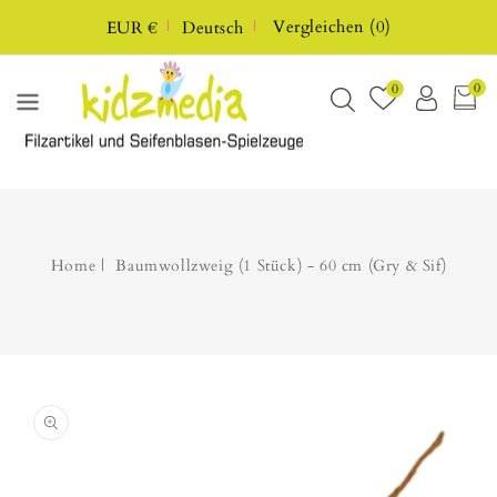
UM
Vergleichen
(
0
)
EUR €
Deutsch
HALT
0
0
Home
Baumwollzweig (1 Stück) - 60 cm (Gry & Sif)