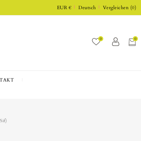
EUR €
Deutsch
Vergleichen
(
0
)
0
0
TAKT
Sif)