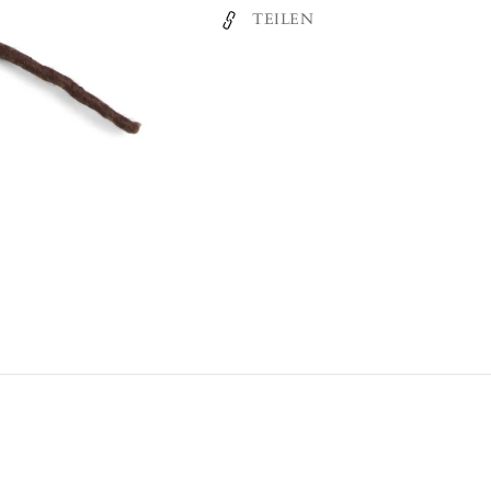
Blättern
Blätt
TEILEN
-
-
Blattzweig
Blat
-
-
60
60
cm
cm
(Gry
(Gry
&amp;
&am
Sif)
Sif)