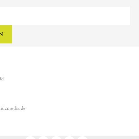
N
id
kidzmedia.de