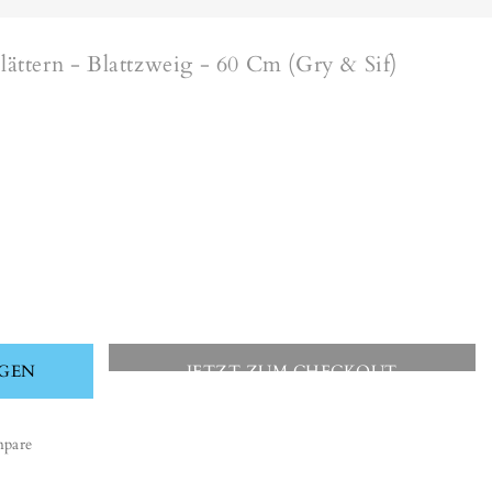
ttern - Blattzweig - 60 Cm (Gry & Sif)
he
ge
EGEN
JETZT ZUM CHECKOUT
-
g
pare
en