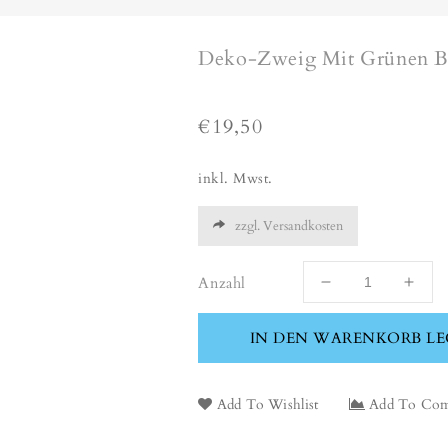
Deko-Zweig Mit Grünen Blä
Normaler
€19,50
Preis
inkl. Mwst.
zzgl. Versandkosten
Anzahl
Verringere
Erhö
die
die
Menge
Men
IN DEN WARENKORB L
für
für
Deko-
Deko
Zweig
Zwei
Add To Wishlist
Add To Com
mit
mit
grünen
grün