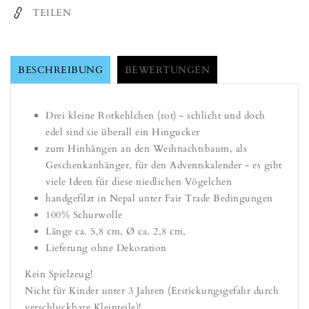
Vögelchen
Vögelchen
TEILEN
-
-
Anhänger
Anhänger
(Gry
(Gry
&amp;
&amp;
BESCHREIBUNG
BEWERTUNGEN
Sif)
Sif)
Drei kleine Rotkehlchen (rot) - schlicht und doch
edel sind sie überall ein Hingucker
zum Hinhängen an den Weihnachtsbaum, als
Geschenkanhänger, für den Adventskalender - es gibt
viele Ideen für diese niedlichen Vögelchen
handgefilzt in Nepal unter Fair Trade Bedingungen
100% Schurwolle
Länge ca. 5,8 cm, Ø ca. 2,8 cm,
Lieferung ohne Dekoration
Kein Spielzeug!
Nicht für Kinder unter 3 Jahren (Erstickungsgefahr durch
verschluckbare Kleinteile)!