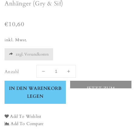
Anhänger (Gry & Sif)
Normaler
€10,60
Preis
inkl. Mwst.
zzgl. Versandkosten
Anzahl
Verringere
Erhöhe
die
die
Menge
Menge
IN DEN WARENKORB
JETZT ZUM
für
für
LEGEN
CHECKOUT
Set
Set
aus
aus
3
3
Add To Wishlist
kleinen
kleinen
Add To Compare
Rotkehlchen
Rotkehlchen
/
/