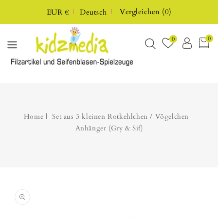
UM
Vergleichen
(
0
)
EUR €
Deutsch
HALT
0
0
Home
Set aus 3 kleinen Rotkehlchen / Vögelchen -
Anhänger (Gry & Sif)