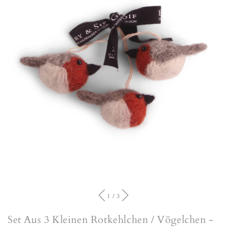
von
1
/
3
Set Aus 3 Kleinen Rotkehlchen / Vögelchen -