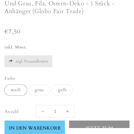
Und Grau, Filz, Ostern-Deko - 1 Stück -
Anhänger (Globo Fair Trade)
Normaler
€7,50
Preis
inkl. Mwst.
zzgl. Versandkosten
Farbe
weiß
grau
gelb
Anzahl
Verringere
Erhöhe
die
die
Menge
Menge
IN DEN WARENKORB
JETZT ZUM
für
für