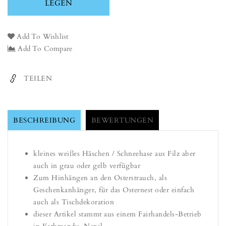
LEGEN
CHECKOUT
Figur
Figur
Hase
Hase
Schneehase
Schneehase
Add To Wishlist
Osterhase
Osterhase
Add To Compare
weiß,
weiß,
gelb
gelb
und
und
TEILEN
grau,
grau,
Filz,
Filz,
Ostern-
Ostern-
Deko
Deko
BESCHREIBUNG
BEWERTUNGEN
-
-
1
1
Stück
Stück
kleines weißes Häschen / Schneehase aus Filz aber
-
-
auch in grau oder gelb verfügbar
Anhänger
Anhänger
(Globo
(Globo
Zum Hinhängen an den Osterstrauch, als
Fair
Fair
Geschenkanhänger, für das Osternest oder einfach
Trade)
Trade)
auch als Tischdekoration
dieser Artikel stammt aus einem Fairhandels-Betrieb