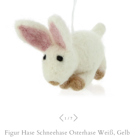
von
1
/
7
Figur Hase Schneehase Osterhase Weiß, Gelb