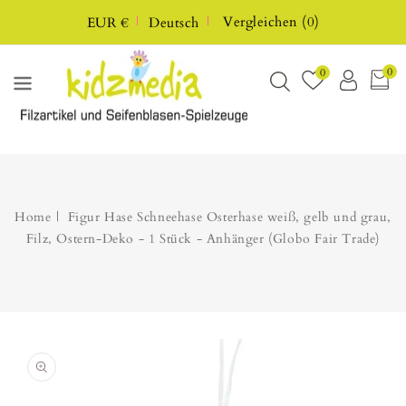
UM
Vergleichen
(
0
)
EUR €
Deutsch
HALT
0
0
Home
Figur Hase Schneehase Osterhase weiß, gelb und grau,
Filz, Ostern-Deko - 1 Stück - Anhänger (Globo Fair Trade)