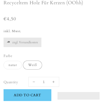
Recyceltem Holz Für Kerzen (OOhh)
Regular
€4,50
price
inkl. Mwst.
zzgl. Versandkosten
Farbe
natur
Weiß
Quantity
Decrease
Increase
quantity
quantity
for
for
ADD TO CART
Adventskranz
Adventskranz
Zahlen
Zahlen