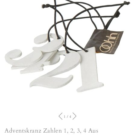
view
of
1
/
4
Adventskranz Zahlen 1, 2, 3, 4 Aus