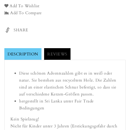
1,
1,
Add To Wishlist
2,
2,
Add To Compare
3,
3,
4
4
aus
aus
SHARE
recyceltem
recyceltem
Holz
Holz
für
für
Kerzen
Kerzen
DESCRIPTION
REVIEWS
(OOhh)
(OOhh)
Diese schönen Adventszahlen gibt es in weiß oder
natur. Sie bestehen aus recyceltem Holz. Die Zahlen
sind an einer elastischen Schnur befestigt, so dass sie
auf verschiedene Kerzen-Größen passen.
hergestellt in Sri Lanka unter Fair Trade
Bedingungen
Kein Spielzeug!
Nicht für Kinder unter 3 Jahren (Erstickungsgefahr durch