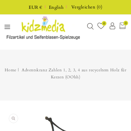
P TO
Vergleichen
(
0
)
EUR €
English
NTENT
0
0
Home
Adventskranz Zahlen 1, 2, 3, 4 aus recyceltem Holz für
Kerzen (OOhh)
Open
featured
media
in
gallery