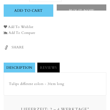
quantity
quantity
for
for
ADD TO CART
BUY IT NOW
Tulips
Tulips
-
-
30cm
30cm
Add To Wishlist
Add To Compare
SHARE
DESCRIPTION
REVIEWS
Tulips different colors - 30cm long
LIEFERZEIT: 2 – 4 WERKTAGE*