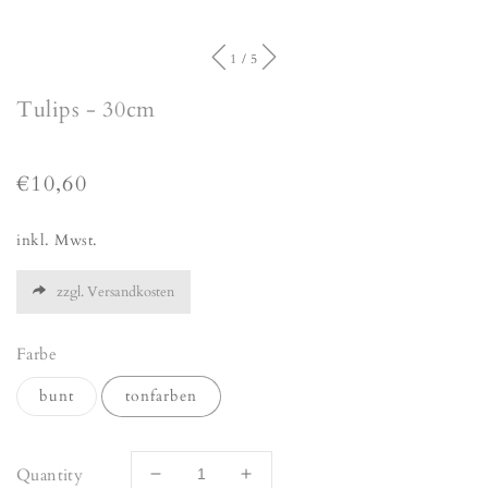
of
1
/
5
Tulips - 30cm
Regular
€10,60
price
inkl. Mwst.
zzgl. Versandkosten
Farbe
bunt
tonfarben
Quantity
Decrease
Increase