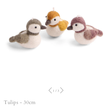
of
1
/
3
Tulips - 30cm