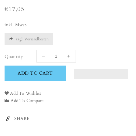
Regular
€17,05
price
inkl. Mwst.
zzgl. Versandkosten
Quantity
Decrease
Increase
quantity
quantity
for
for
ADD TO CART
Tulips
Tulips
-
-
30cm
30cm
Add To Wishlist
Add To Compare
SHARE