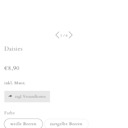
of
1
/
6
Daisies
Regular
€8,90
price
inkl. Mwst.
zzgl. Versandkosten
Farbe
weiße Beeren
zartgelbe Beeren